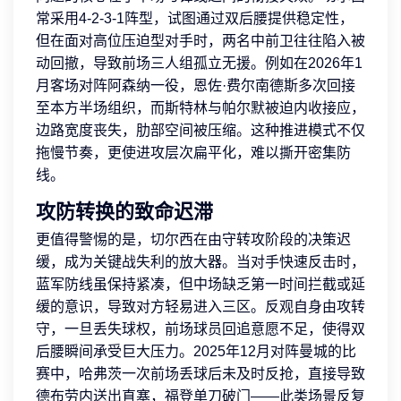
常采用4-2-3-1阵型，试图通过双后腰提供稳定性，
但在面对高位压迫型对手时，两名中前卫往往陷入被
动回撤，导致前场三人组孤立无援。例如在2026年1
月客场对阵阿森纳一役，恩佐·费尔南德斯多次回接
至本方半场组织，而斯特林与帕尔默被迫内收接应，
边路宽度丧失，肋部空间被压缩。这种推进模式不仅
拖慢节奏，更使进攻层次扁平化，难以撕开密集防
线。
攻防转换的致命迟滞
更值得警惕的是，切尔西在由守转攻阶段的决策迟
缓，成为关键战失利的放大器。当对手快速反击时，
蓝军防线虽保持紧凑，但中场缺乏第一时间拦截或延
缓的意识，导致对方轻易进入三区。反观自身由攻转
守，一旦丢失球权，前场球员回追意愿不足，使得双
后腰瞬间承受巨大压力。2025年12月对阵曼城的比
赛中，哈弗茨一次前场丢球后未及时反抢，直接导致
德布劳内送出直塞，福登单刀破门——此类场景反复