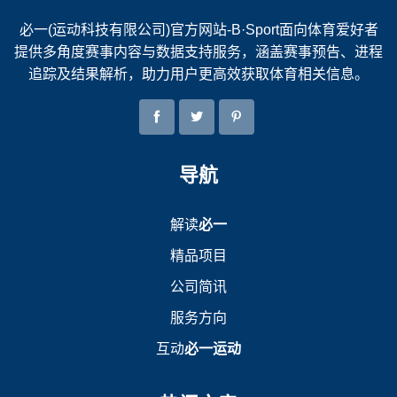
必一(运动科技有限公司)官方网站-B·Sport面向体育爱好者
提供多角度赛事内容与数据支持服务，涵盖赛事预告、进程
追踪及结果解析，助力用户更高效获取体育相关信息。
导航
解读
必一
精品项目
公司简讯
服务方向
互动
必一运动