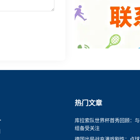
热门文章
一
库拉索队世界杯首秀回顾：与
组备受关注
目
德国出局战充满戏剧性：点球