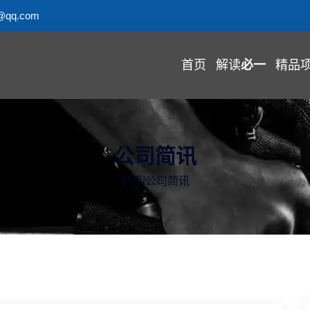
@qq.com
首页
解读
必一
精品
公司简讯
首页
/
公司简讯