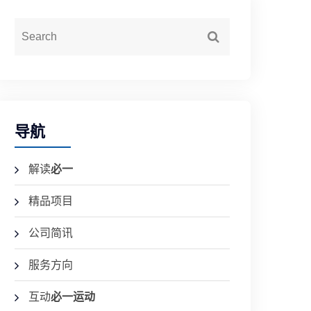
导航
解读
必一
精品项目
公司简讯
服务方向
互动
必一运动