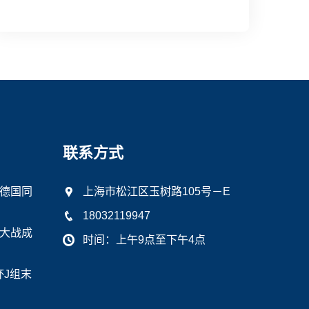
联系方式
德国同
上海市松江区玉树路105号－E
18032119947
大战成
时间：上午9点至下午4点
杯J组末