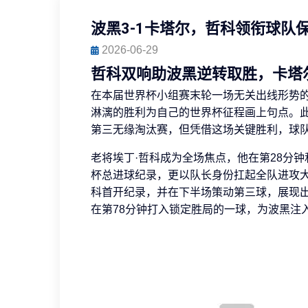
波黑3-1卡塔尔，哲科领衔球队
2026-06-29
哲科双响助波黑逆转取胜，卡塔
在本届世界杯小组赛末轮一场无关出线形势的
淋漓的胜利为自己的世界杯征程画上句点。此
第三无缘淘汰赛，但凭借这场关键胜利，球
老将埃丁·哲科成为全场焦点，他在第28分钟
杯总进球纪录，更以队长身份扛起全队进攻
科首开纪录，并在下半场策动第三球，展现
在第78分钟打入锁定胜局的一球，为波黑注