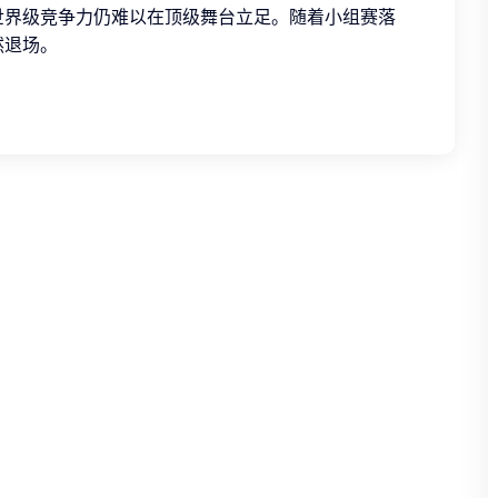
世界级竞争力仍难以在顶级舞台立足。随着小组赛落
然退场。