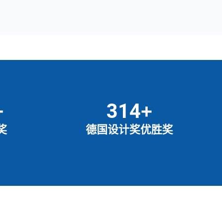
346
+
+
奖
德国设计奖优胜奖