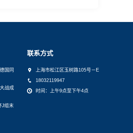
联系方式
德国同
上海市松江区玉树路105号－E
18032119947
大战成
时间：上午9点至下午4点
杯J组末