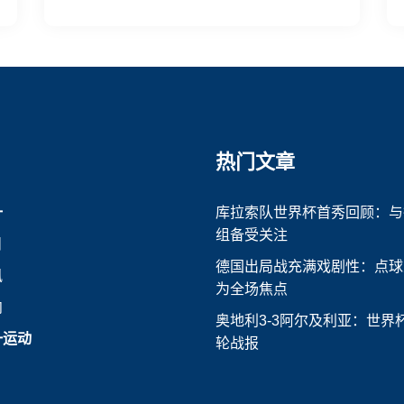
热门文章
一
库拉索队世界杯首秀回顾：与
组备受关注
目
德国出局战充满戏剧性：点球
讯
为全场焦点
向
奥地利3-3阿尔及利亚：世界
一运动
轮战报