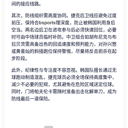
间的接应线路。
其次，防线组织需高度协同。捷克后卫线应避免过度
前压，保持合
bsports
理深度，防止被韩国利用身后
空当。两名边后卫在进攻参与后必须快速回位，必要
时可由中场球员临时补防。中卫组合如胡布尼克与布
拉贝茨需具备出色的回追速度和预判能力，对孙兴慜
或黄喜灿的斜插跑位保持警惕，尽量将反击扼杀在起
步阶段。
此外，纪律性与专注度不容忽视。韩国队擅长通过无
球跑动制造混乱，捷克球员必须全场保持高度集中，
减少不必要的犯规，尤其避免在危险区域送定位球。
同时，门将帕夫伦卡需随时准备出击化解单刀，成为
防线最后一道保险。