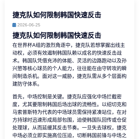
捷克队如何限制韩国快速反击
2026-06-25
捷克队如何限制韩国快速反击
在世界杯A组的激烈角逐中，捷克队若想掌握出线主
动权，必须有效遏制韩国队赖以成名的快速反击战
术。韩国队凭借充沛的体能、灵活的边路跑动以及孙
兴慜等核心球员的个人能力，往往能在由守转攻的瞬
间制造杀机。面对这一威胁，捷克队需从多个层面构
建防守体系。
首先，中场控制是关键。捷克队应强化中场拦截密
度，尤其要限制韩国后场出球的流畅性。以绍切克和
马索普斯特为代表的中场球员需保持紧凑站位，在对
方持球时迅速形成局部包围，迫使韩国队回传或仓促
处理球，从而延缓其反击节奏。一旦失去球权，捷克
中场必须立即实施高位压迫，切断韩国前锋与中场之