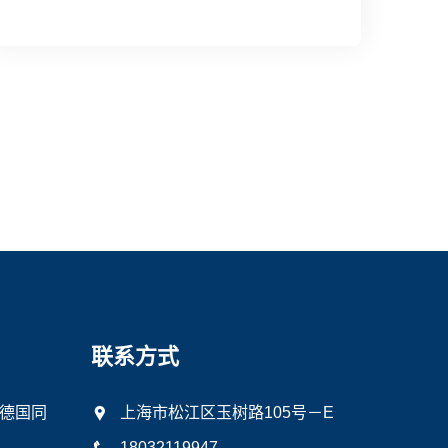
联系方式
德国同
上海市松江区玉树路105号－E
18032119947