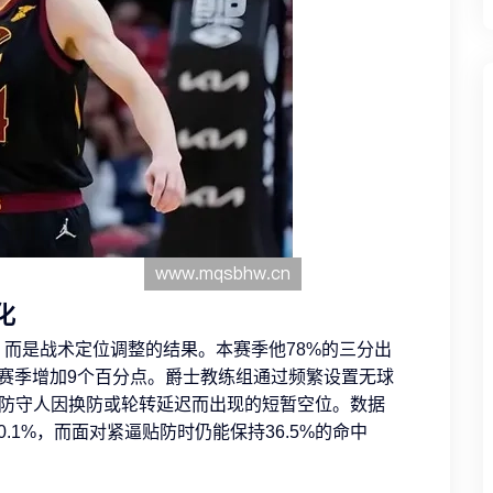
化
而是战术定位调整的结果。本赛季他78%的三分出
），较上赛季增加9个百分点。爵士教练组通过频繁设置无球
即防守人因换防或轮转延迟而出现的短暂空位。数据
.1%，而面对紧逼贴防时仍能保持36.5%的命中
。