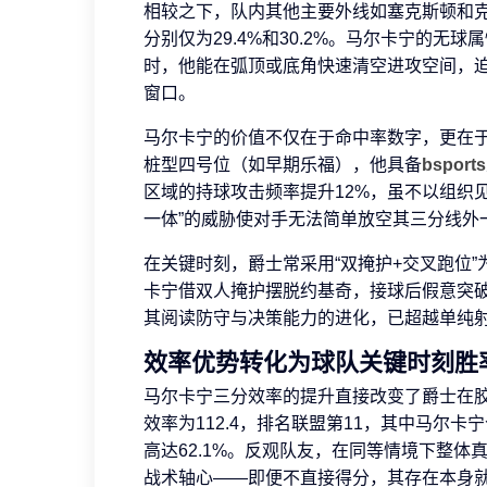
相较之下，队内其他主要外线如塞克斯顿和
分别仅为29.4%和30.2%。马尔卡宁的
时，他能在弧顶或底角快速清空进攻空间，
窗口。
马尔卡宁的价值不仅在于命中率数字，更在于
桩型四号位（如早期乐福），他具备
bsports
区域的持球攻击频率提升12%，虽不以组织
一体”的威胁使对手无法简单放空其三分线外
在关键时刻，爵士常采用“双掩护+交叉跑位
卡宁借双人掩护摆脱约基奇，接球后假意突
其阅读防守与决策能力的进化，已超越单纯
效率优势转化为球队关键时刻胜
马尔卡宁三分效率的提升直接改变了爵士在
效率为112.4，排名联盟第11，其中马尔
高达62.1%。反观队友，在同等情境下整体
战术轴心——即便不直接得分，其存在本身