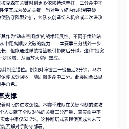
克拉克森在关键时刻更多依赖持球单打，三分命中率
无球属性使其成为破局关键：当对手收缩内线限制突破
迫使防守阵型外扩，为队友创造切入机会或二次进攻
其作为“动态空间点”的战术延展性。不同于传统站
从中距离顺步突破的能力——本赛季三分线外一步
见长，但能通过佯装投篮吸引协防后分球。这种“投突
一步区域，从而放大空间效应。
”为其制造错位。例如对阵掘金一役最后2分钟，马尔
破诱使戈登回收，随即撤步命中三分。此类回合凸显
射手角色。
率支撑
胶着时段的进攻逻辑。本赛季球队在关键时刻的进攻
卡宁个人贡献了全队34%的关键三分产量，真实命中率
真实命中率仅53.7%。这种断层式表现使其成为末节
就能瓦解对手防守部署。