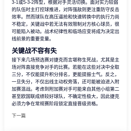
3-1或5-3-2阵型，根据对手灵活切换。面对实力较弱
的队伍时主打控球推进，对阵强敌则更注重防守反击
效率。然而球队在高压逼抢和快速转换中的执行力尚
不稳定，关键战中若无法有效限制对方核心球员，很
可能陷入被动。战术纪律性和临场应变将成为决定出
线前景的重要变量。
关键战不容有失
接下来几场预选赛对捷克而言堪称生死战，尤其是主
场对阵直接竞争对手的比赛。若能在这些对决中全取
三分，不仅能提升积分排名，更能提振士气。反之，
一旦失分，不仅出线主动权旁落，还可能被迫进入附
加赛混战。考虑到附加赛对手可能来自其他小组第二
甚至欧国联成绩较好球队，不确定性极大，因此捷克
必须力争在常规赛阶段锁定直接晋级资格。
下一篇