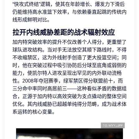
“快攻式终结”逻辑，使其在年龄增长、爆发力下滑后
仍能维持高水准篮下效率，与依赖垂直起跳的传统内
线形成鲜明对比。
拉开内线威胁差距的战术辐射效应
加内特突破效率的提升不仅改善个人得分，更重塑了
球队进攻结构。当对手无法放空其顺下路线时，不得
不收缩禁区，这为外线射手创造了更大投篮空间；同
时，他在突破过程中吸引协防后分球至底角或弱侧的
能力，使凯尔特人进攻呈现出罕见的内外联动流畅
性。2008年夺冠赛季，绿军禁区得分联盟前十，而
三分命中率同时高居前三——这种看似矛盾的数据组
合，正源于加内特以高效突破为支点撬动的整体空间
优化。其内线威胁已超越单纯得分范畴，成为战术体
系运转的核心变量。