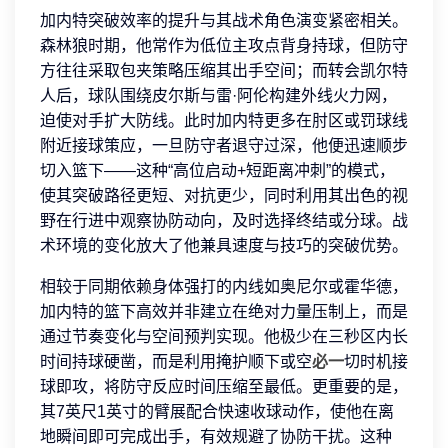
加内特突破效率的提升与其战术角色演变紧密相关。
森林狼时期，他常作为低位主攻点背身持球，但防守
方往往采取包夹策略压缩其出手空间；而转会凯尔特
人后，球队围绕皮尔斯与雷·阿伦构建外线火力网，
迫使对手扩大防线。此时加内特更多在肘区或罚球线
附近接球策应，一旦防守者退守过深，他便迅速顺步
切入篮下——这种“高位启动+短距离冲刺”的模式，
使其突破路径更短、对抗更少，同时利用其出色的视
野在行进中观察协防动向，及时选择终结或分球。战
术环境的变化放大了他兼具速度与技巧的突破优势。
相较于同期依赖身体强打的内线如奥尼尔或霍华德，
加内特的篮下高效并非建立在绝对力量压制上，而是
通过节奏变化与空间预判实现。他极少在三秒区内长
时间持球硬凿，而是利用掩护顺下或空
必一
切时机接
球即攻，将防守反应时间压缩至最低。更重要的是，
其7英尺1英寸的臂展配合快速收球动作，使他在离
地瞬间即可完成出手，有效规避了协防干扰。这种