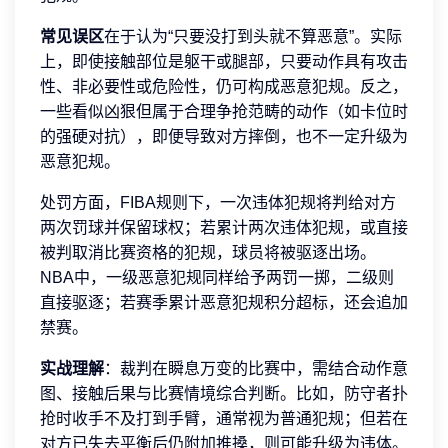
常见误区
在于认为“只要没打到头就不算恶意”。实际
上，即使接触部位是躯干或腿部，只要动作具有攻击
性、非必要性或危险性，仍可构成恶意犯规。反之，
一些看似凶狠但属于合理争抢范畴的动作（如卡位时
的强硬对抗），即便导致对方摔倒，也不一定升级为
恶意犯规。
处罚方面，FIBA规则下，一次违体犯规将判给对方
两次罚球并保留球权；若累计两次违体犯规，或直接
被判取消比赛资格的犯规，球员将被驱逐出场。
NBA中，一级恶意犯规同样给予两罚一掷，二级则
直接驱逐；若赛季累计恶意犯规积分超标，还会追加
禁赛。
实战理解
：裁判在瞬息万变的比赛中，需结合动作意
图、接触后果与比赛情境综合判断。比如，防守者扑
抢时收手不及打到手臂，通常视为普通犯规；但若在
对方已失去平衡后仍附加推搡，则可能升级为违体。