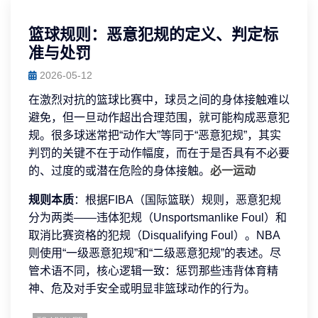
篮球规则：恶意犯规的定义、判定标
准与处罚
2026-05-12
在激烈对抗的篮球比赛中，球员之间的身体接触难以
避免，但一旦动作超出合理范围，就可能构成恶意犯
规。很多球迷常把“动作大”等同于“恶意犯规”，其实
判罚的关键不在于动作幅度，而在于是否具有不必要
的、过度的或潜在危险的身体接触。
必一运动
规则本质
：根据FIBA（国际篮联）规则，恶意犯规
分为两类——违体犯规（Unsportsmanlike Foul）和
取消比赛资格的犯规（Disqualifying Foul）。NBA
则使用“一级恶意犯规”和“二级恶意犯规”的表述。尽
管术语不同，核心逻辑一致：惩罚那些违背体育精
神、危及对手安全或明显非篮球动作的行为。